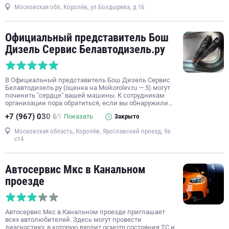
Московская обл, Королёв, ул Болдырева, д 16
Официальный представитель Бош
Дизель Сервис Белавтодизель.ру
В Официальный представитель Бош Дизель Сервис
Белавтодизель.ру (оценка на Moikorolev.ru — 5) могут
починить "сердце" вашей машины. К сотрудникам
организации пора обратиться, если вы обнаружили…
+7 (967) 030 69
Показать
Закрыто
Московская область, Королёв, Ярославский проезд, 9а
ст4
Автосервис Мкс в Канальном
проезде
Автосервис Мкс в Канальном проезде приглашает
всех автолюбителей. Здесь могут провести
диагностику, в которую входит осмотр состояния ТС и