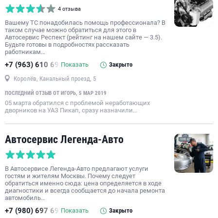
рихтовка кузова
установка ксенона
сварка кузова
4 отзыва
ремонт тормозной системы
хранение шин
ремонт КПП
Вашему ТС понадобилась помощь профессионала? В
таком случае можно обратиться для этого в
ремонт автостекол
замена автостекол
Автосервис Респект (рейтинг на нашем сайте — 3.5).
Будьте готовы в подробностях рассказать
восстановление геометрии кузова
работникам…
+7 (963) 610 69
Показать
Закрыто
Королёв, Канальный проезд, 5
ПОСЛЕДНИЙ ОТЗЫВ ОТ ИГОРЬ, 5 МАР 2019
05 марта обратился с проблемой неработающих
дворников на УАЗ Пикап, сразу назначили…
Автосервис Легенда-Авто
В Автосервисе Легенда-Авто предлагают услуги
гостям и жителям Москвы. Почему следует
обратиться именно сюда: цена определяется в ходе
диагностики и всегда сообщается до начала ремонта
автомобиль…
+7 (980) 697 69
Показать
Закрыто