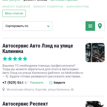
ремонт ходовой
ремонт подвески
шиномонтаж
кузовной ремонт
ремонт двигателя
замена масла
Весь список
компьютерная диагностика автомобиля
Сортировать по
слесарный ремонт
заправка кондиционера
полировка кузова
ремонт бензиновых двигателей
замена тормозных колодок
ремонт автокондиционеров
Автосервис Авто Лэнд на улице
ремонт АКПП
тюнинг
автомойка
покраска кузова
Калинина
ремонт выхлопных систем
сход-развал
техническое обслуживание автомобиля
Вашему ТС необходима помощь профессионала?
замена передних тормозных колодок
Тогда вы можете обратиться для этого в Автосервис
Авто Лэнд на улице Калинина (рейтинг на Moikorolev.ru
ремонт дизельных двигателей
ремонт МКПП
— 5). Будьте готовы развернуто рассказать мастерам…
диагностика МКПП
+7 (929) 564 61
ремонт генератора автомобиля
Показать
Закрыто
ремонт электронных систем управления автомобиля
Московская область, Королёв, улица Калинина, 6Б
ремонт стартера
замена фильтров автомобиля
Автосервис Респект
ремонт автоэлектроники
ремонт трансмиссии