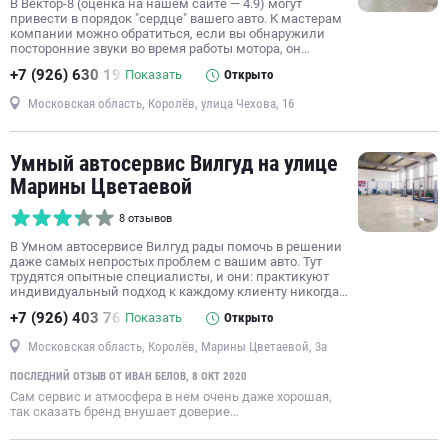
В Вектор-8 (оценка на нашем сайте — 4.9) могут
ремонт тормозной системы
хранение шин
ремонт КПП
привести в порядок "сердце" вашего авто. К мастерам
компании можно обратиться, если вы обнаружили
ремонт автостекол
замена автостекол
посторонние звуки во время работы мотора, он…
восстановление геометрии кузова
+7 (926) 630 19
Показать
Открыто
Московская область, Королёв, улица Чехова, 16
Умный автосервис Вилгуд на улице
Марины Цветаевой
8 отзывов
В Умном автосервисе Вилгуд рады помочь в решении
даже самых непростых проблем с вашим авто. Тут
трудятся опытные специалисты, и они: практикуют
индивидуальный подход к каждому клиенту никогда…
+7 (926) 403 76
Показать
Открыто
Московская область, Королёв, Марины Цветаевой, 3а
ПОСЛЕДНИЙ ОТЗЫВ ОТ ИВАН БЕЛОВ, 8 ОКТ 2020
Сам сервис и атмосфера в нем очень даже хорошая,
так сказать бренд внушает доверие…