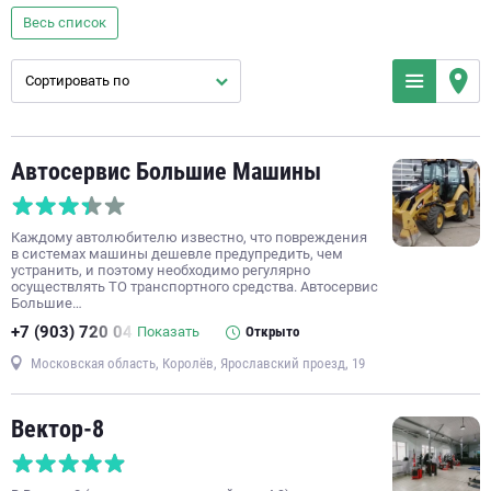
кузовной ремонт
ремонт двигателя
замена масла
Весь список
компьютерная диагностика автомобиля
Сортировать по
слесарный ремонт
заправка кондиционера
полировка кузова
ремонт бензиновых двигателей
замена тормозных колодок
ремонт автокондиционеров
Автосервис Большие Машины
ремонт АКПП
тюнинг
автомойка
покраска кузова
ремонт выхлопных систем
сход-развал
Каждому автолюбителю известно, что повреждения
техническое обслуживание автомобиля
в системах машины дешевле предупредить, чем
устранить, и поэтому необходимо регулярно
замена передних тормозных колодок
осуществлять ТО транспортного средства. Автосервис
Большие…
ремонт дизельных двигателей
ремонт МКПП
+7 (903) 720 04
Показать
Открыто
диагностика МКПП
ремонт генератора автомобиля
Московская область, Королёв, Ярославский проезд, 19
ремонт электронных систем управления автомобиля
ремонт стартера
замена фильтров автомобиля
Вектор-8
ремонт автоэлектроники
ремонт трансмиссии
рихтовка кузова
установка ксенона
сварка кузова