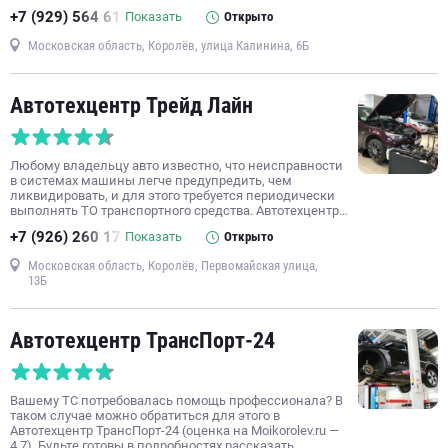
+7 (929) 564 61
Показать
Открыто
Московская область, Королёв, улица Калинина, 6Б
Автотехцентр Трейд Лайн
Любому владельцу авто известно, что неисправности
в системах машины легче предупредить, чем
ликвидировать, и для этого требуется периодически
выполнять ТО транспортного средства. Автотехцентр…
+7 (926) 260 17
Показать
Открыто
Московская область, Королёв, Первомайская улица,
13Б
Автотехцентр ТрансПорт-24
Вашему ТС потребовалась помощь профессионала? В
таком случае можно обратиться для этого в
Автотехцентр ТрансПорт-24 (оценка на Moikorolev.ru —
4.7). Будьте готовы в подробностях рассказать