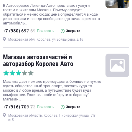
ремонт тормозной системы
хранение шин
ремонт КПП
В Автосервисе Легенда-Авто предлагают услуги
гостям и жителям Москвы. Почему следует
ремонт автостекол
замена автостекол
обратиться именно сюда: цена определяется в ходе
диагностики и всегда сообщается до начала ремонта
восстановление геометрии кузова
автомобиль…
+7 (980) 697 69
Показать
Закрыто
Московская обл, Королёв, ул Болдырева, д 16
Магазин автозапчастей и
авторазбор Королев Авто
Машина дает немало преимуществ: больше не нужно
ждать общественный транспорт, поехать куда-то
можно в любое время, а путешествие будет куда
комфортнее. Если вы любите "крутить баранку",
Магазин…
+7 (916) 709 73
Показать
Закрыто
Московская область, Королёв, Пионерская улица, 51г
ст5