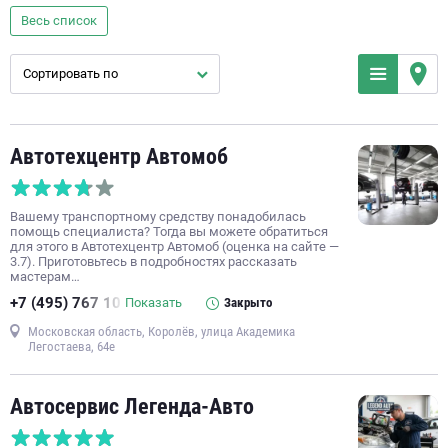
кузовной ремонт
ремонт двигателя
замена масла
Весь список
компьютерная диагностика автомобиля
Сортировать по
слесарный ремонт
заправка кондиционера
полировка кузова
ремонт бензиновых двигателей
замена тормозных колодок
ремонт автокондиционеров
Автотехцентр Автомоб
ремонт АКПП
тюнинг
автомойка
покраска кузова
ремонт выхлопных систем
сход-развал
Вашему транспортному средству понадобилась
техническое обслуживание автомобиля
помощь специалиста? Тогда вы можете обратиться
для этого в Автотехцентр Автомоб (оценка на сайте —
замена передних тормозных колодок
3.7). Приготовьтесь в подробностях рассказать
мастерам…
ремонт дизельных двигателей
ремонт МКПП
+7 (495) 767 10
Показать
Закрыто
диагностика МКПП
ремонт генератора автомобиля
Московская область, Королёв, улица Академика
ремонт электронных систем управления автомобиля
Легостаева, 64е
ремонт стартера
замена фильтров автомобиля
ремонт автоэлектроники
ремонт трансмиссии
Автосервис Легенда-Авто
рихтовка кузова
установка ксенона
сварка кузова